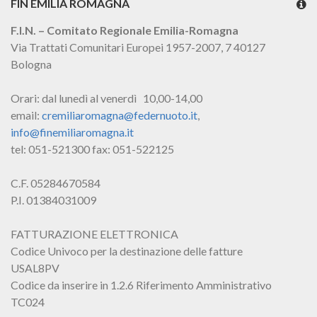
FIN EMILIA ROMAGNA
F.I.N. – Comitato Regionale Emilia-Romagna
Via Trattati Comunitari Europei 1957-2007, 7 40127
Bologna
Orari: dal lunedì al venerdì 10,00-14,00
email:
cremiliaromagna@federnuoto.it
,
info@finemiliaromagna.it
tel: 051-521300 fax: 051-522125
C.F. 05284670584
P.I. 01384031009
FATTURAZIONE ELETTRONICA
Codice Univoco per la destinazione delle fatture
USAL8PV
Codice da inserire in 1.2.6 Riferimento Amministrativo
TC024