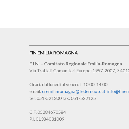
FIN EMILIA ROMAGNA
F.I.N. – Comitato Regionale Emilia-Romagna
Via Trattati Comunitari Europei 1957-2007, 7 40
Orari: dal lunedì al venerdì 10,00-14,00
email:
cremiliaromagna@federnuoto.it
,
info@finem
tel: 051-521300 fax: 051-522125
C.F. 05284670584
P.I. 01384031009